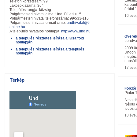
Értesít
Telefon körzetszám: 99
karbant
Lakosok száma: 364
órától 
Település rangja: község
Polgármesteri hivatal címe: Und, Fülesi u. 5.
16 éve
Polgármesteri hivatal telefonszáma: 99/533-116
Polgármesteri hivatal e-mail címe:
undhivatal@t-
online.hu
A település hivatalos honlapja:
http://www.und.hu
Gyere
a település részletes leírása a Kisalföld
Lendva
honlapján
2009.0
a település részletes leírása a település
Undon 
honlapján
megbízh
napsüté
17 éve
Térkép
Folklór
Pintér
A ma dé
Nélkül
tudosít
18 éve