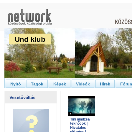
Und klub
Nyitó
Tagok
Képek
Videók
Hírek
Fóru
Vezetőváltás
Tini nindzsa
teknőcök |
Hivatalos
előzetes |