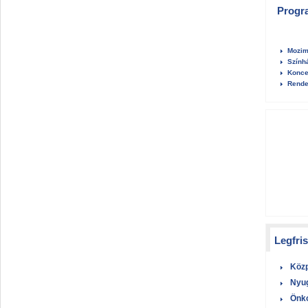
Progr
Mozim
Szính
Konce
Rende
Legfri
Közp
Nyug
Önko