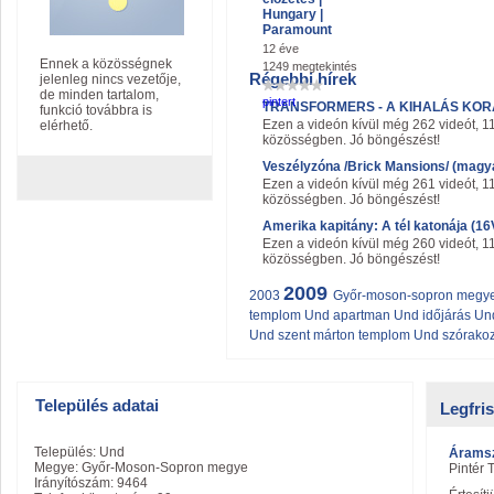
Hungary |
Paramount
12 éve
Ennek a közösségnek
1249 megtekintés
Régebbi hírek
jelenleg nincs vezetője,
de minden tartalom,
pintert
TRANSFORMERS - A KIHALÁS KORA - 
funkció továbbra is
Ezen a videón kívül még 262 videót, 1
elérhető.
közösségben. Jó böngészést!
Veszélyzóna /Brick Mansions/ (magya
Ezen a videón kívül még 261 videót, 1
közösségben. Jó böngészést!
Amerika kapitány: A tél katonája (1
Ezen a videón kívül még 260 videót, 1
közösségben. Jó böngészést!
2009
2003
Győr-moson-sopron megy
templom
Und apartman
Und időjárás
Un
Und szent márton templom
Und szórako
Település adatai
Legfri
Település: Und
Árams
Megye: Győr-Moson-Sopron megye
Pintér
Irányítószám: 9464