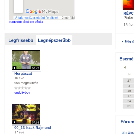
RÉPC
Pinté
Nagyobb térképre váltás
18 év
Legfrissebb
Legnépszerűbb
Még tö
Esemé
00:42
Horgászat
H
16 éve
27
954 megtekintés
3
10
undcityboy
17
24
31
Fórum
07:14
00_13 Iszak Rajmund
17 éve
Okt