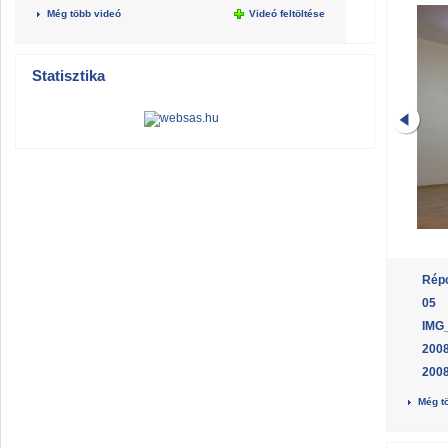
Még több videó
Videó feltöltése
Statisztika
Répc
05
IMG
2008
2008
Még t