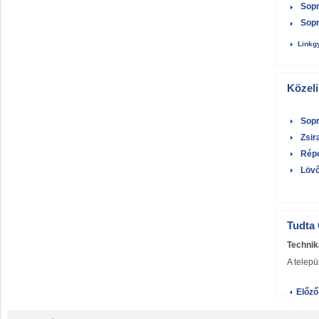
Sopr
Sopr
Linkg
Közeli
Sop
Zsir
Rép
Löv
Tudta 
Technik
A telep
Előző