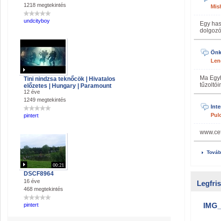
1218 megtekintés
Mis
undcityboy
Egy has
dolgozó
Önk
Len
Ma Egyh
Tini nindzsa teknőcök | Hivatalos
tűzoltói
előzetes | Hungary | Paramount
12 éve
1249 megtekintés
Inte
Pul
pintert
www.ce
Továb
00:21
DSCF8964
16 éve
Legfri
468 megtekintés
IMG_
pintert