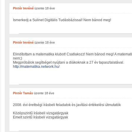
Pintér Imréné
üzente
18 éve
Ismerkedj a Sulinet Digitális Tudásbázissal! Nem bánod meg!
Pintér Imréné
üzente
18 éve
Elindítottam a matematika klubot! Csatlakozz! Nem bánod meg! A matemati
nem;)
Megpróbálok segítséget nyújtani a diákoknak a 27 év tapasztalatával.
http://matematika.network.hu/
Pintér Tamás
üzente
18 éve
2008. évi érettségi írásbeli feladatok és javítási-értékelési útmutatók
Középszintű írásbeli vizsgatárgyak
Emelt szintű írásbeli vizsgatárgyak