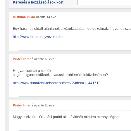
Keresés a hozzászólások közt:
Mishima Yukio
üzente
14 éve
Egy hasznos oldalt ajánlanék a közoktatásban dolgozóknak. Ingyenes szakm
http://www.intezmenyvezetes.hu
Pintér Imréné
üzente
18 éve
Hogyan tudnak a szülők
segíteni gyermeküknek olvasási problémáik leküzdésében?
http://www.dunatv.hu/felsomenu/nettv?video=1_441519
Pintér Imréné
üzente
18 éve
Magyar Vizuális Oktatási portál oktatóvideók minden mennyiségben!