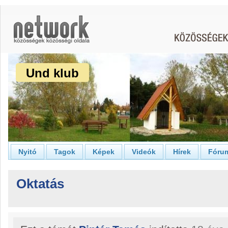
Und klub
Nyitó
Tagok
Képek
Videók
Hírek
Fóru
Oktatás