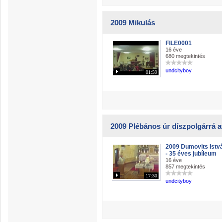
2009 Mikulás
FILE0001
16 éve
680 megtekintés
undcityboy
01:59
2009 Plébános úr díszpolgárrá 
2009 Dumovits Istv
- 35 éves jubíleum
16 éve
857 megtekintés
17:30
undcityboy