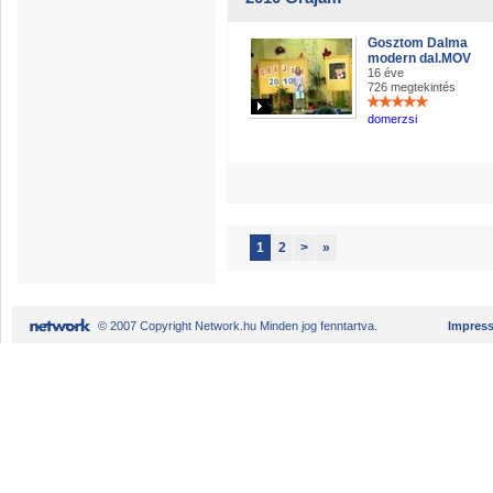
Gosztom Dalma
modern dal.MOV
16 éve
726 megtekintés
domerzsi
1
2
>
»
© 2007 Copyright Network.hu Minden jog fenntartva.
Impres