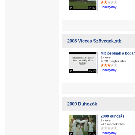
undcityboy
01:02
2008 Vicces Szövegek,stb
Mit jósolnak a boga
17 éve
1020 megtekintés
undcityboy
05:19
2009 Duhozók
2009 duhozás
17 éve
747 megtekintés
undcityboy
01:12