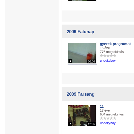
2009 Falunap
gyerek programok
16 éve
776 megtekintés
undcityboy
00:06
2009 Farsang
11
17 éve
684 megtekintés
undcityboy
17:06