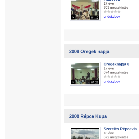
17 éve
703 megtekintés
undcityboy
04:12
2008 Öregek napja
Öregeknapja 0
17 éve
674 megtekintés
undcityboy
07:29
2008 Répce Kupa
Szerelés Répcevis
18 éve
672 megtekintés