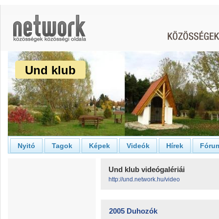
Und klub
Nyitó
Tagok
Képek
Videók
Hírek
Fóru
Und klub videógalériái
http://und.network.hu/video
2005 Duhozók