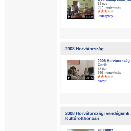
18 éve
657 megtekintés
undcityboy
01:30
2008 Horvátország
2008 Horvátország 
Cerić
18 éve
886 megtekintés
20:56
pintert
2008 Horvátországi vendégeink 
Kultúrotthonban
FILE0002