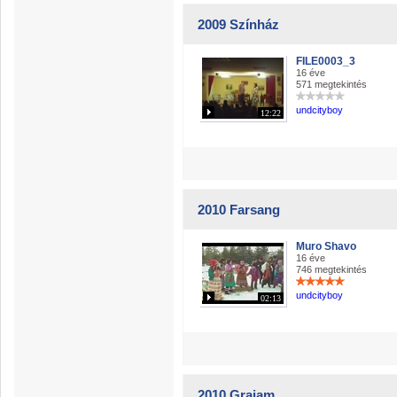
2009 Színház
FILE0003_3
16 éve
571 megtekintés
undcityboy
12:22
2010 Farsang
Muro Shavo
16 éve
746 megtekintés
undcityboy
02:13
2010 Grajam