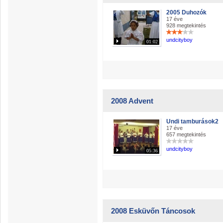
2005 Duhozók
17 éve
928 megtekintés
undcityboy
01:02
2008 Advent
Undi tamburások2
17 éve
657 megtekintés
undcityboy
05:36
2008 Esküvőn Táncosok