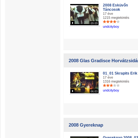
2008 Esküvőn
Táncosok
17 éve
1215 megtekintés
09:09
undcityboy
2008 Glas Gradisce Horvátzsidá
01_01 Skrapits Erik
17 éve
1316 megtekintés
undcityboy
06:03
2008 Gyereknap
Gyereknap 2008_0