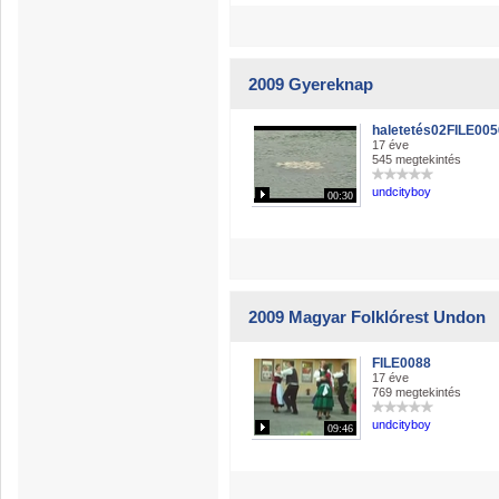
2009 Gyereknap
haletetés02FILE005
17 éve
545 megtekintés
undcityboy
00:30
2009 Magyar Folklórest Undon
FILE0088
17 éve
769 megtekintés
undcityboy
09:46