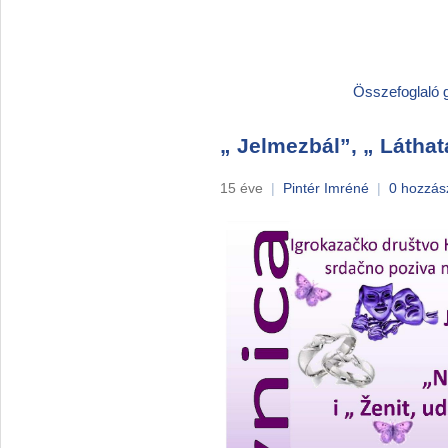
Összefoglaló ga
„ Jelmezbál”, „ Láthat
15 éve
|
Pintér Imréné
|
0 hozzás