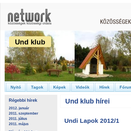
Und klub
Nyitó
Tagok
Képek
Videók
Hírek
Fóru
Und klub hírei
Régebbi hírek
2012. január
2011. szeptember
2011. július
Undi Lapok 2012/1
2011. május