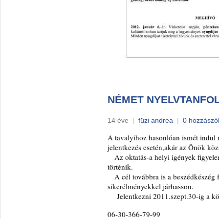
NÉMET NYELVTANFOL
14 éve
|
füzi andrea
|
0 hozzászó
A tavalyihoz hasonlóan ismét indul
jelentkezés esetén,akár az Önök kö
Az oktatás-a helyi igények figyele
történik.
A cél továbbra is a beszédkészég fe
sikerélményekkel járhasson.
Jelentkezni 2011.szept.30-ig a kö
06-30-366-79-99