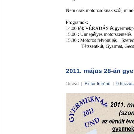
Nem csak motorosoknak szól, mindeg
Programok:
14.00-tól: VÉRADÁS és gyermekp
15.00 : Ünnepélyes motorszentelés
15.30 : Motoros felvonulás – Szere
Tétszentkút, Gyarmat, Gecs
2011. május 28-án gy
15 éve
|
Pintér Imréné
|
0 hozzás