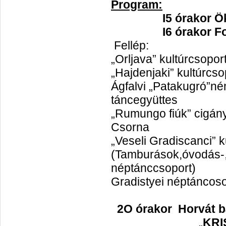
Program:
I5 órakor Ö
I6 órakor Folkl
Fellép:
„Orljava” kultúrcsopor
„Hajdenjaki” kultúrcso
Ágfalvi „Patakugró”n
táncegyüttes
„Rumungo fiúk” cigány
Csorna
„Veseli Gradiscanci” k
(Tamburások,óvodás-,i
néptánccsoport)
Gradistyei néptáncos
2O órakor Horvát b
„
KRI