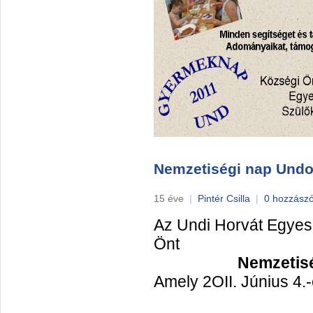
Nemzetiségi nap Und
15 éve
|
Pintér Csilla
|
0 hozzászó
Az Undi Horvát Egyesü
Önt
Nemzetisé
Amely 2OII. Június 4.