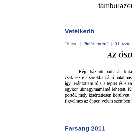
tamburazen
Vetélkedő
15 éve
|
Pintér Imréné
|
0 hozzás
AZ ÓS
Régi házunk padlásán kuta
csak észre a sarokban álló hatalmas 
így lerántottam róla a leplet és el
egykor üknagymamámé lehetett. Kin
portól, mely kísértetiesen körülvett
figyelmes az éppen velem szemben 
Farsang 2011