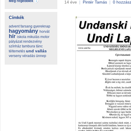
Még régebbiek
14 éve
|
Pintér Tamás
|
0 hozzás
Címkék
advent
farsang
gyereknap
hagyomány
horvát
hír
iskola
mikulás
motor
pályázat
rendezvény
színház
tambura
tánc
und
vallás
téltemetés
verseny
véradás
ünnep