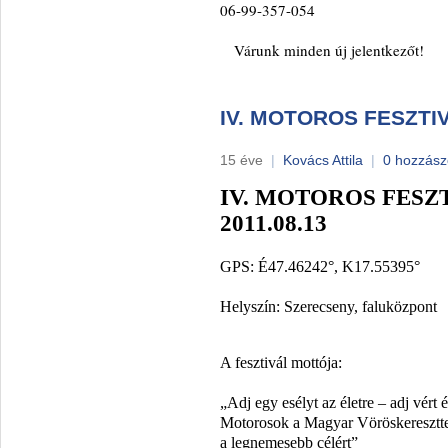
06-99-357-054
Várunk minden új jelentkezőt!
IV. MOTOROS FESZT
15 éve
|
Kovács Attila
|
0 hozzász
IV. MOTOROS FESZ
2011.08.13
GPS: É47.46242°, K17.55395°
Helyszín: Szerecseny, faluközpont
A fesztivál mottója:
„Adj egy esélyt az életre – adj vért
Motorosok a Magyar Vöröskeresztte
a legnemesebb célért”