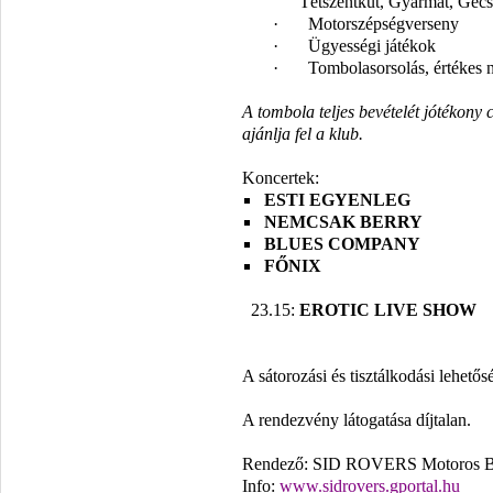
Tétszentkút, Gyarmat, Gecs
·
Motorszépségverseny
·
Ügyességi játékok
·
Tombolasorsolás, értékes
A tombola teljes bevételét jótékony 
ajánlja fel a klub.
Koncertek:
ESTI EGYENLEG
NEMCSAK BERRY
BLUES COMPANY
F
Ő
NIX
23.15:
EROTIC LIVE SHOW
A sátorozási és tisztálkodási lehet
ő
s
A rendezvény látogatása díjtalan.
Rendez
ő
: SID ROVERS Motoros Ba
Info:
www.sidrovers.gportal.hu