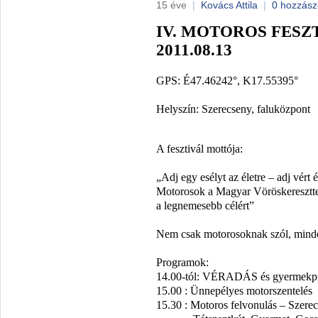
15 éve
|
Kovács Attila
|
0 hozzász
IV. MOTOROS FESZ
2011.08.13
GPS: É47.46242°, K17.55395°
Helyszín: Szerecseny, faluközpont
A fesztivál mottója:
„Adj egy esélyt az életre – adj vért
Motorosok a Magyar Vöröskeresztte
a legnemesebb célért”
Nem csak motorosoknak szól, mindeg
Programok:
14.00-tól: VÉRADÁS és gyermekp
15.00 : Ünnepélyes motorszentelés
15.30 : Motoros felvonulás – Szere