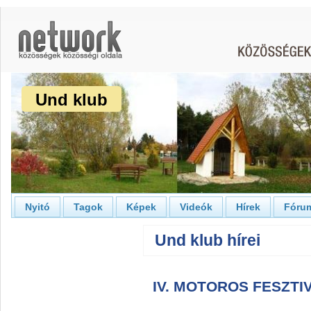
Und klub
Nyitó
Tagok
Képek
Videók
Hírek
Fóru
Und klub hírei
IV. MOTOROS FESZT