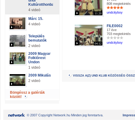
undi
808 megtekintés
Kultúrotthonban
4 videó
undcityboy
11:20
Márc 15.
4 videó
FILE0002
17 éve
703 megtekintés
Település
bemutatók
undcityboy
04:12
2 videó
2009 Magyar
Folklórest
Undon
1 videó
2009 Mikulás
VISSZA A(Z) UND KLUB KÖZÖSSÉG ÖSS
2 videó
Böngéssz a galériák
között!
© 2007 Copyright Network.hu Minden jog fenntartva.
Impres