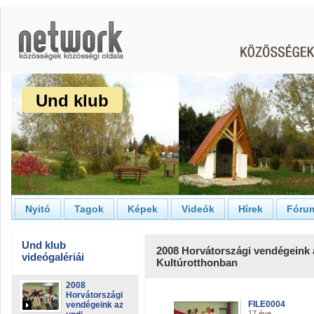
Und klub
Nyitó
Tagok
Képek
Videók
Hírek
Fóru
Und klub
2008 Horvátországi vendégeink 
videógalériái
Kultúrotthonban
2008
Horvátországi
FILE0004
vendégeink az
17 éve