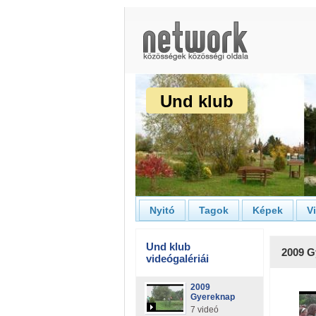
Und klub
Nyitó
Tagok
Képek
V
Und klub
2009 G
videógalériái
2009
Gyereknap
7 videó