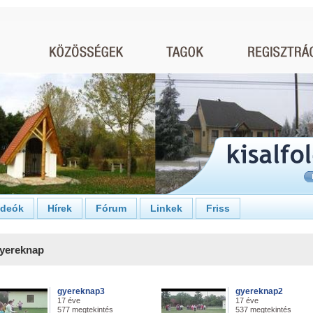
ideók
Hírek
Fórum
Linkek
Friss
yereknap
gyereknap3
gyereknap2
17 éve
17 éve
577 megtekintés
537 megtekintés