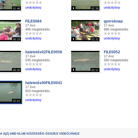
undcityboy
undcityboy
01:48
02:38
FILE0084
gyereknap
17 éve
17 éve
496 megtekintés
686 megtekintés
undcityboy
undcityboy
00:18
02:32
haletetés02FILE0056
FILE0052
17 éve
17 éve
545 megtekintés
560 megtekintés
undcityboy
undcityboy
00:30
03:11
haletetés00FILE0041
17 éve
503 megtekintés
undcityboy
05:01
A A(Z) UND KLUB KÖZÖSSÉG ÖSSZES VIDEÓJÁHOZ