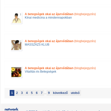
A betegségek okai az ájurvédában
(blogbejegyzés)
Kínai medicina a mindennapokban
A betegségek okai az ájurvédában
(blogbejegyzés)
MASSZÁZS KLUB
A betegségek okai az ájurvédában
(blogbejegyzés)
Vitalitás és Betegségek
1
2
3
4
5
6
7
...
9
következő
utolsó