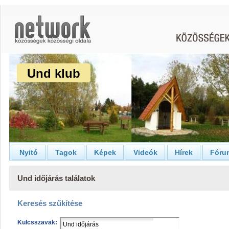
Und klub
Nyitó
Tagok
Képek
Videók
Hírek
Fóru
Und időjárás találatok
Keresés szűkítése
Kulcsszavak: