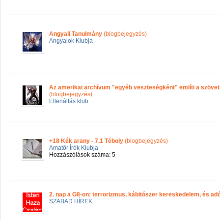
Angyali Tanulmàny
(blogbejegyzés)
Angyalok Klubja
Az amerikai archívum "egyéb veszteségként" említi a szövets
(blogbejegyzés)
Ellenállás klub
+18 Kék arany - 7.1 Téboly
(blogbejegyzés)
Amatőr Írók Klubja
Hozzászólások száma: 5
2. nap a G8-on: terrorizmus, kábitószer kereskedelem, és adó
SZABAD HÍREK