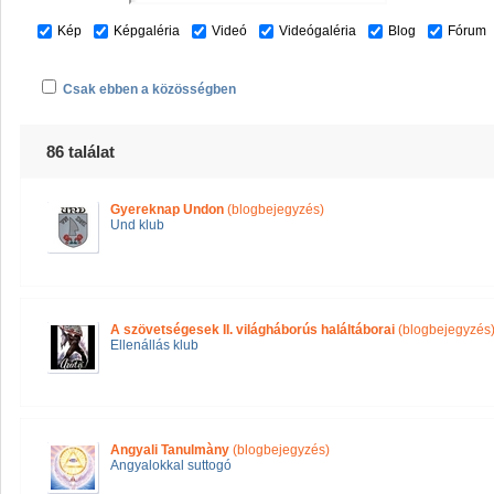
Kép
Képgaléria
Videó
Videógaléria
Blog
Fórum
Csak ebben a közösségben
86 találat
Gyereknap Undon
(blogbejegyzés)
Und klub
A szövetségesek II. világháborús haláltáborai
(blogbejegyzés
Ellenállás klub
Angyali Tanulmàny
(blogbejegyzés)
Angyalokkal suttogó