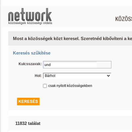
Most a közösségek közt keresel. Szeretnéd kibővíteni a 
Keresés szűkítése
Kulcsszavak:
Hol:
csak nyitott közösségekben
11832 találat