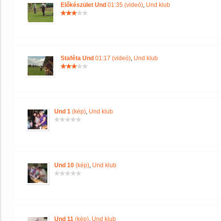
Előkészület Und
01:35 (videó)
,
Und klub
Staféta Und
01:17 (videó)
,
Und klub
Und 1
(kép)
,
Und klub
Und 10
(kép)
,
Und klub
Und 11
(kép)
,
Und klub