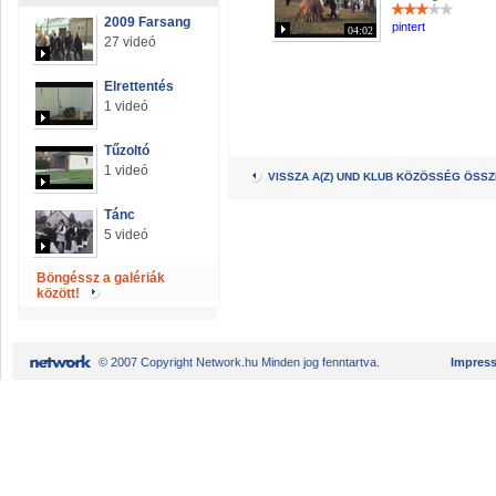
2009 Farsang
pintert
04:02
27 videó
Elrettentés
1 videó
Tűzoltó
1 videó
VISSZA A(Z) UND KLUB KÖZÖSSÉG ÖSS
Tánc
5 videó
Böngéssz a galériák
között!
© 2007 Copyright Network.hu Minden jog fenntartva.
Impres