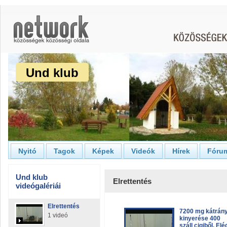
Und klub
Nyitó
Tagok
Képek
Videók
Hírek
Fóru
Und klub
Elrettentés
videógalériái
Elrettentés
7200 mg kátrán
1 videó
kinyerése 400
száll cigiből. Elé