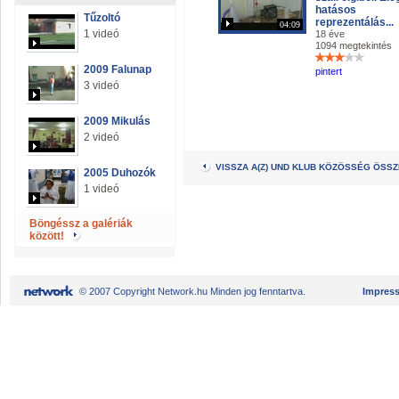
hatásos
Tűzoltó
reprezentálás...
04:09
1 videó
18 éve
1094 megtekintés
2009 Falunap
pintert
3 videó
2009 Mikulás
2 videó
VISSZA A(Z) UND KLUB KÖZÖSSÉG ÖSS
2005 Duhozók
1 videó
Böngéssz a galériák
között!
© 2007 Copyright Network.hu Minden jog fenntartva.
Impres