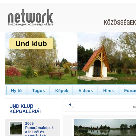
Und klub
Nyitó
Tagok
Képek
Videók
Hírek
Fóru
UND KLUB
Di
KÉPGALÉRIÁI
2009
Panorámaképek
a faluról és