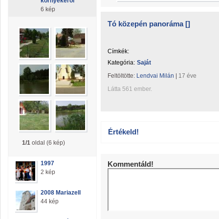
környékéről
6 kép
Tó közepén panoráma []
Címkék:
Kategória:
Saját
Feltöltötte:
Lendvai Milán
|
17 éve
Látta 561 ember.
Értékeld!
1/1
oldal (6 kép)
1997
Kommentáld!
2 kép
2008 Mariazell
44 kép