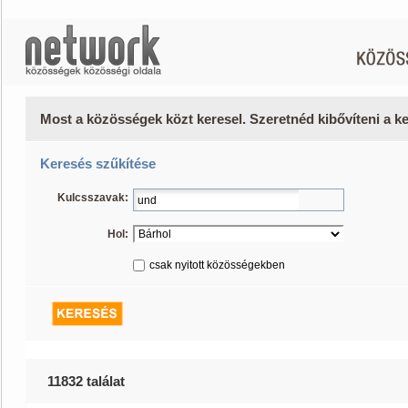
Most a közösségek közt keresel. Szeretnéd kibővíteni a 
Keresés szűkítése
Kulcsszavak:
Hol:
csak nyitott közösségekben
11832 találat