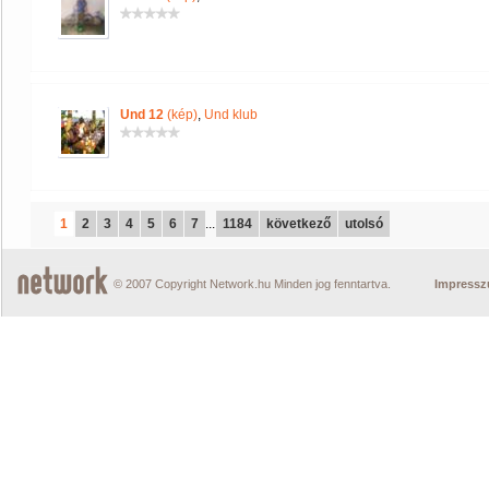
Und 12
(kép)
,
Und klub
1
2
3
4
5
6
7
...
1184
következő
utolsó
© 2007 Copyright Network.hu Minden jog fenntartva.
Impress