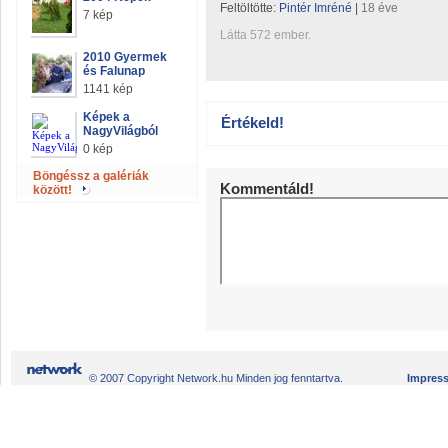
Feltöltötte:
Pintér Imréné
|
18 éve
7 kép
Látta 572 ember.
2010 Gyermek
és Falunap
1141 kép
Képek a
Értékeld!
NagyVilágból
0 kép
Böngéssz a galériák
Kommentáld!
között!
© 2007 Copyright Network.hu Minden jog fenntartva.
Impres