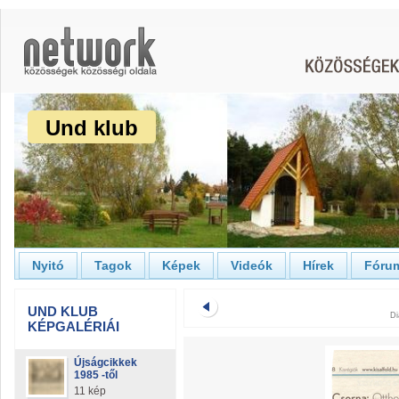
Und klub
Nyitó
Tagok
Képek
Videók
Hírek
Fóru
UND KLUB
Di
KÉPGALÉRIÁI
Újságcikkek
1985 -től
11 kép