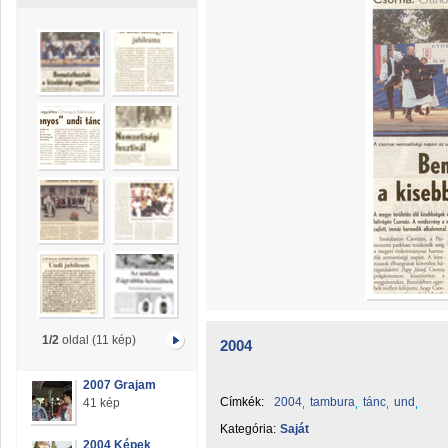
1/2
oldal (11 kép)
2004
2007 Grajam
Címkék:
2004
tambura
tánc
und
41 kép
Kategória:
Saját
2004 Képek