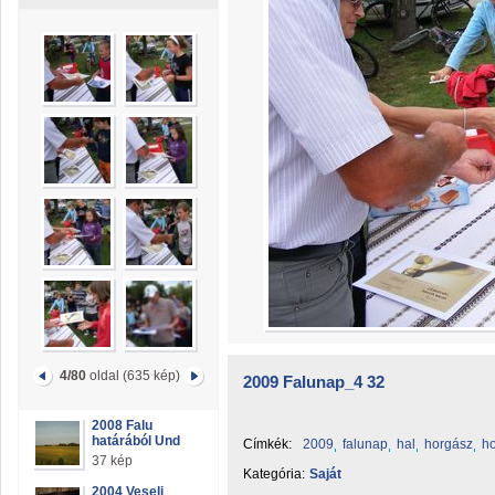
4/80
oldal (635 kép)
2009 Falunap_4 32
2008 Falu
határából Und
Címkék:
2009
falunap
hal
horgász
h
37 kép
Kategória:
Saját
2004 Veseli