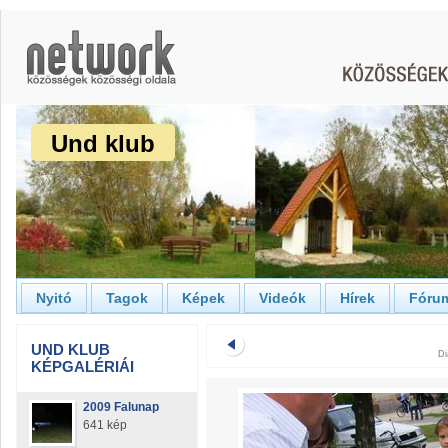
Und klub
Nyitó
Tagok
Képek
Videók
Hírek
Fóru
UND KLUB
Di
KÉPGALÉRIÁI
2009 Falunap
641 kép