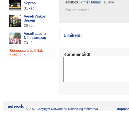
Feltöltötte:
Pintér Tamás
|
16 éve
Sopron
31 kép
Látta 227 ember.
Veseli Vinkov
Jeseni
30 kép
Veseli Lausitz
Értékeld!
Németország
73 kép
Böngéssz a galériák
Kommentáld!
között!
© 2007 Copyright Network.hu Minden jog fenntartva.
Impres