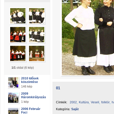
1/1
oldal (6 kép)
2010 Idősek
köszöntése
146 kép
01
2009
Háromkirályozás
1 kép
Címkék:
2002
Kultúra
Veseli
folklór
h
2006 Február
Kategória:
Saját
Foci