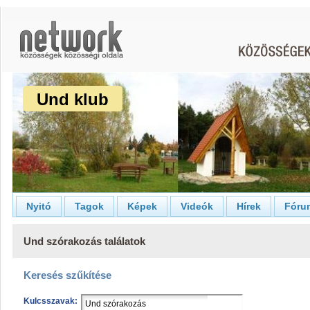
Und klub
Nyitó
Tagok
Képek
Videók
Hírek
Fóru
Und szórakozás találatok
Keresés szűkítése
Kulcsszavak: