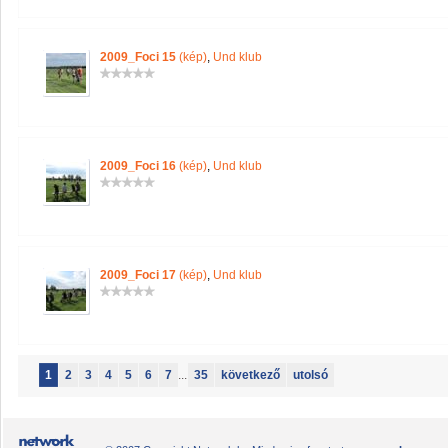
2009_Foci 15
(kép)
,
Und klub
2009_Foci 16
(kép)
,
Und klub
2009_Foci 17
(kép)
,
Und klub
1
2
3
4
5
6
7
...
35
következő
utolsó