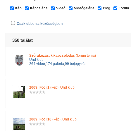
Kép
Képgaléria
Videó
Videógaléria
Blog
Fórum
Csak ebben a közösségben
350 találat
Szórakozás, kikapcsolódás
(fórum téma)
Und klub
264 videó
,
174 galéria
,
99 bejegyzés
2009_Foci 1
(kép)
,
Und klub
2009_Foci 10
(kép)
,
Und klub