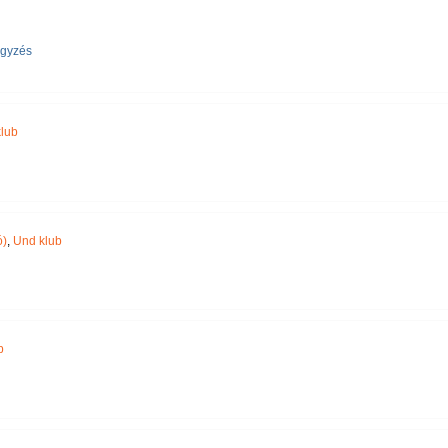
egyzés
lub
ó)
,
Und klub
b