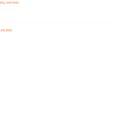
eó)
,
Und klub
Und klub