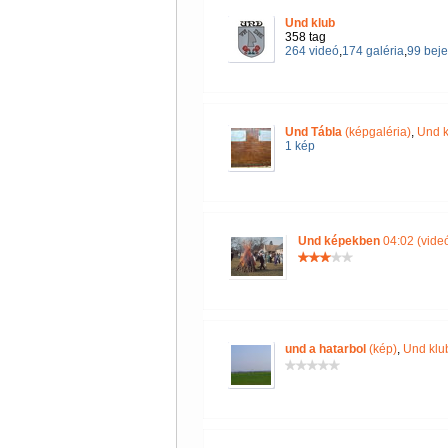
Und klub
358 tag
264 videó
,
174 galéria
,
99 bej
Und Tábla
(képgaléria)
,
Und k
1 kép
Und képekben
04:02 (vide
und a hatarbol
(kép)
,
Und klu