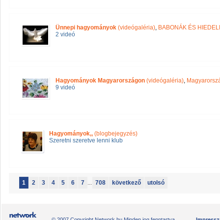
Ünnepi hagyományok
(videógaléria)
,
BABONÁK ÉS HIEDE
2 videó
Hagyományok Magyarországon
(videógaléria)
,
Magyarorsz
9 videó
Hagyományok,,
(blogbejegyzés)
Szeretni szeretve lenni klub
1
2
3
4
5
6
7
...
708
következő
utolsó
© 2007 Copyright Network.hu Minden jog fenntartva.
Impress