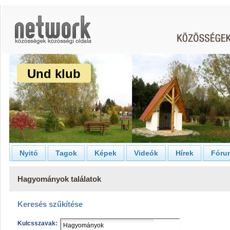
Und klub
Nyitó
Tagok
Képek
Videók
Hírek
Fóru
Hagyományok találatok
Keresés szűkítése
Kulcsszavak: