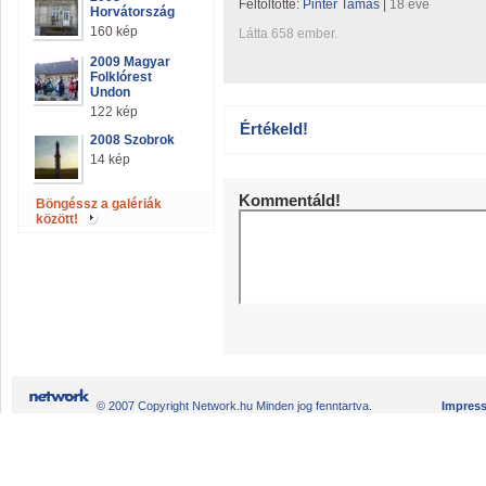
Feltöltötte:
Pintér Tamás
|
18 éve
Horvátország
160 kép
Látta 658 ember.
2009 Magyar
Folklórest
Undon
122 kép
Értékeld!
2008 Szobrok
14 kép
Kommentáld!
Böngéssz a galériák
között!
© 2007 Copyright Network.hu Minden jog fenntartva.
Impres