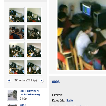
2/4
oldal (28 kép)
0006
2003 Októberi
hó érdekesség
Címkék:
6 kép
Kategória:
Saját
2008