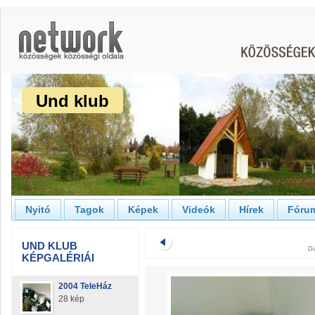
Und klub
Nyitó
Tagok
Képek
Videók
Hírek
Fóru
UND KLUB
Di
KÉPGALÉRIÁI
2004 TeleHáz
28 kép