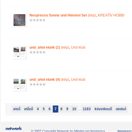
Nespresso Sonne und Himmel Set
(kép)
,
KREATÍV HOBBI
und_ahol elunk (1)
(kép)
,
Und klub
und_ahol elunk (4)
(kép)
,
Und klub
első
előző
4
5
6
7
8
9
10
...
1183
következő
utolsó
© 2007 Copyright Network.hu Minden jog fenntartva.
Impress