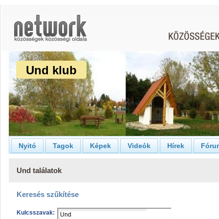
Und klub
Nyitó
Tagok
Képek
Videók
Hírek
Fóru
Und találatok
Keresés szűkítése
Kulcsszavak: